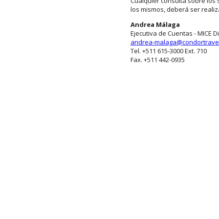
Cualquier consulta sobre los s
los mismos, deberá ser realiz
Andrea Málaga
Ejecutiva de Cuentas - MICE Di
andrea-malaga@condortrave
Tel. +511 615-3000 Ext. 710
Fax. +511 442-0935