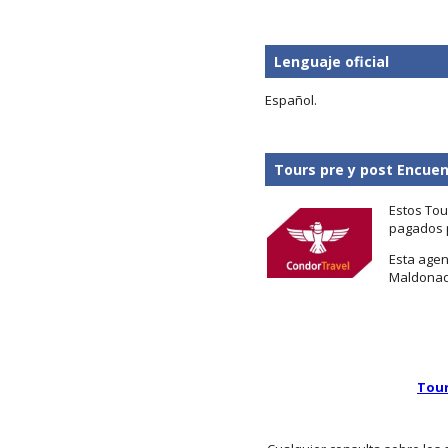
Lenguaje oficial
Español.
Tours pre y post Encue
Estos To
pagados p
Esta agen
Maldonado
Tour